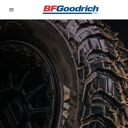
Go to page content
Go to page navigation