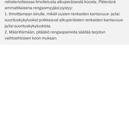
rekisteriotteessa ilmoitetusta alkuperäisestä koosta. Pätevänä
ammattilaisena rengasmyyjäsi pystyy:
1. Ilmoittamaan sinulle, mikäli uusien renkaiden kantavuus- ja/tai
suorituskykyluokat poikkeavat alkuperäisten renkaiden kantavuus-
ja/tai suorituskykyluokista.
2. Määrittämään, pitääkö rengaspaineita säätää tarjotun
vaihtoehtoisen koon mukaan.
/
OPEL
Kadett
Valitse oikea rengas
Viimeisimmät innovaatiomme