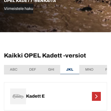
OPEL KADETT -RENKAITA
Viimeistele haku
Kaikki OPEL Kadett -versiot
ABC
DEF
GHI
JKL
MNO
PQ
Kadett E