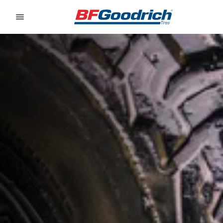
Go to page content
Go to page navigation