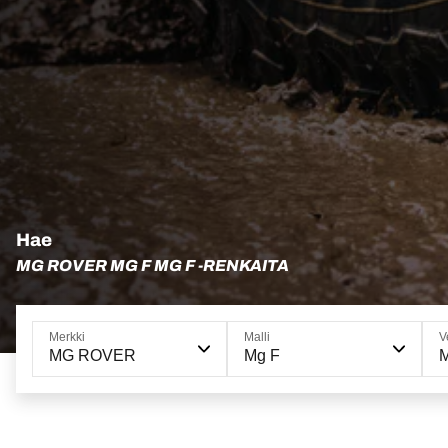
Hae
MG ROVER MG F MG F -RENKAITA
Merkki
Malli
V
MG ROVER
Mg F