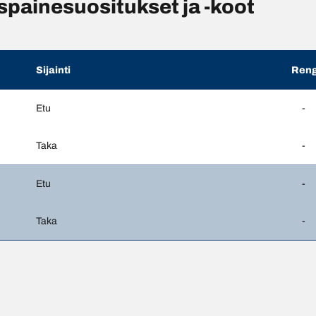
ainesuositukset ja -koot
Sijainti
Reng
Etu
-
Taka
-
Etu
-
Taka
-