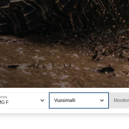
ersio
Vuosimalli
Moottor
MG F