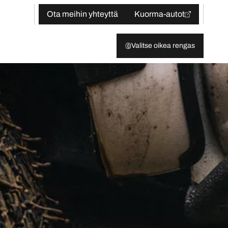
Ota meihin yhteyttä
Kuorma-autot
Valitse oikea rengas