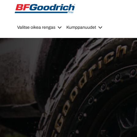
Go to page content
Go to page navigation
Valitse oikea rengas
Kumppanuudet