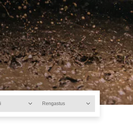
i
Rengastus