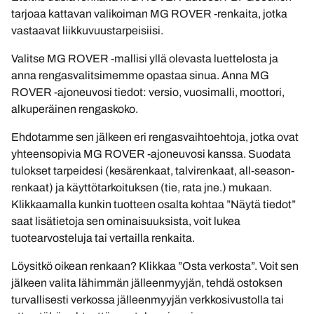
tarjoaa kattavan valikoiman MG ROVER -renkaita, jotka
vastaavat liikkuvuustarpeisiisi.
Valitse MG ROVER -mallisi yllä olevasta luettelosta ja
anna rengasvalitsimemme opastaa sinua. Anna MG
ROVER -ajoneuvosi tiedot: versio, vuosimalli, moottori,
alkuperäinen rengaskoko.
Ehdotamme sen jälkeen eri rengasvaihtoehtoja, jotka ovat
yhteensopivia MG ROVER -ajoneuvosi kanssa. Suodata
tulokset tarpeidesi (kesärenkaat, talvirenkaat, all-season-
renkaat) ja käyttötarkoituksen (tie, rata jne.) mukaan.
Klikkaamalla kunkin tuotteen osalta kohtaa ”Näytä tiedot”
saat lisätietoja sen ominaisuuksista, voit lukea
tuotearvosteluja tai vertailla renkaita.
Löysitkö oikean renkaan? Klikkaa ”Osta verkosta”. Voit sen
jälkeen valita lähimmän jälleenmyyjän, tehdä ostoksen
turvallisesti verkossa jälleenmyyjän verkkosivustolla tai