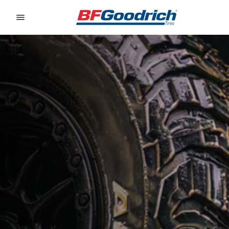
Go to page content
Go to page navigation