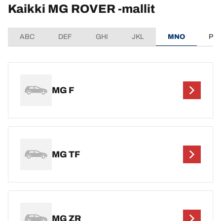
Kaikki MG ROVER -mallit
ABC
DEF
GHI
JKL
MNO
PQ
MG F
MG TF
MG ZR