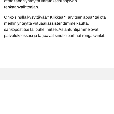
ottaa tähän yhteyttä varataksesi sopivan
renkaanvaihtoajan.
Onko sinulla kysyttävää? Klikkaa "Tarvitsen apua" tai ota
meihin yhteyttä virtuaaliassistenttimme kautta,
sähköpostitse tai puhelimitse. Asiantuntijamme ovat
palveluksessasi ja tarjoavat sinulle parhaat rengasvinkit.
Oikeudelliset huomautukset
Ilmoitetut kantavuus- ja suorituskykyluokat voivat poiketa hieman
rekisteriotteessa ilmoitetusta alkuperäisestä koosta. Pätevänä
ammattilaisena rengasmyyjäsi pystyy: