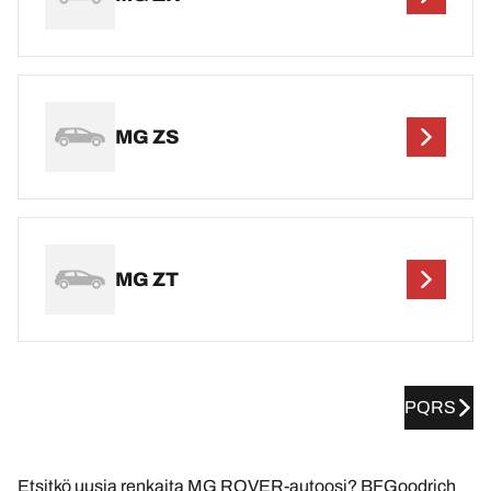
MG ZS
MG ZT
PQRS
Etsitkö uusia renkaita MG ROVER-autoosi? BFGoodrich