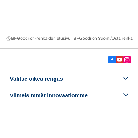
BFGoodrich-renkaiden etusivu | BFGoodrich Suomi
Osta renkaat 
Valitse oikea rengas
Viimeisimmät innovaatiomme
Me olemme BFGoodrich
Ohje ja tuki