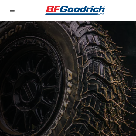
Go to page content
Go to page navigation