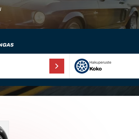
N
ENGAS
Hakuperuste
Koko