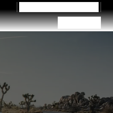
Ota meihin yhteyttä
Kuorma-autot
Valitse oikea rengas