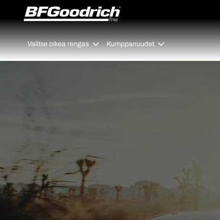
Go to page content
Go to page navigation
Valitse oikea rengas
Kumppanuudet