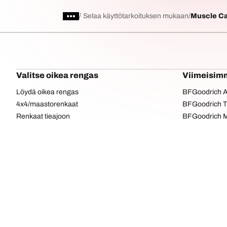
/
Selaa käyttötarkoituksen mukaan
Muscle Ca
Valitse oikea rengas
Viimeisim
Löydä oikea rengas
BFGoodrich Al
4x4/maastorenkaat
BFGoodrich Tra
Renkaat tieajoon
BFGoodrich M
Selaa ajoneuvovalmistajan mukaan
BFGoodrich R
Selaa rengasmalliston mukaan
Selaa rengaskoon mukaan
Kaikki renkaat
si