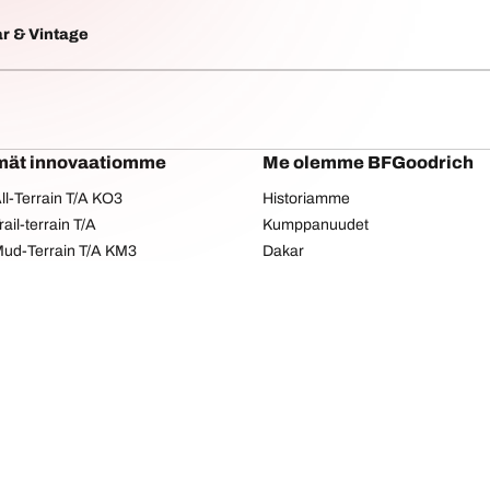
r & Vintage
mät innovaatiomme
Me olemme BFGoodrich
l-Terrain T/A KO3
Historiamme
il-terrain T/A
Kumppanuudet
ud-Terrain T/A KM3
Dakar
adial T/A
Red Bull
Kokoo
Tietosuojakäytäntö
Evästeiden käyttö
Saavutettavuusseloste
Copyright © 2026 BFGoodrich Tyres. Kaikki oikeudet pidätetään.