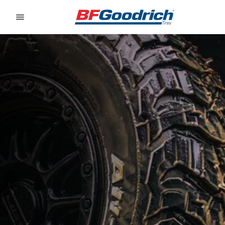
Go to page content
Go to page navigation