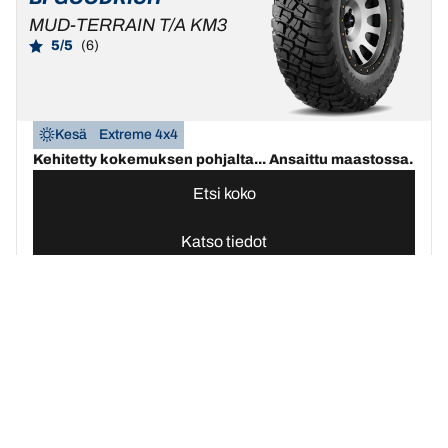
MUD-TERRAIN T/A KM3
5/5
(6)
Kesä
Extreme 4x4
Kehitetty kokemuksen pohjalta... Ansaittu maastossa.
Etsi koko
Katso tiedot
BFGoodrich-renkaiden etusivu | BFGoodrich Suomi
Osta renkaat 