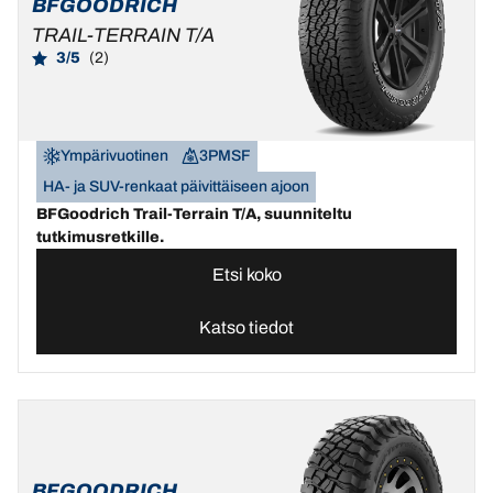
BFGOODRICH
TRAIL-TERRAIN T/A
3/5
(2)
Ympärivuotinen
3PMSF
HA- ja SUV-renkaat päivittäiseen ajoon
BFGoodrich Trail-Terrain T/A, suunniteltu
tutkimusretkille.
Etsi koko
Katso tiedot
BFGOODRICH