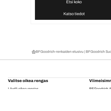
Etsi koko
Katso tiedot
BFGoodrich-renkaiden etusivu | BFGoodrich Su
Valitse oikea rengas
Viimeisim
Löydä oikea rengas
BFGoodrich Al
4x4/maastorenkaat
BFGoodrich Tra
Renkaat tieajoon
BFGoodrich M
Selaa ajoneuvovalmistajan mukaan
BFGoodrich R