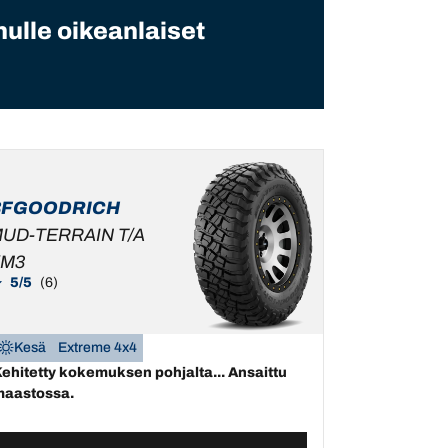
ulle oikeanlaiset
BFGOODRICH
UD-TERRAIN T/A
M3
5/5
(6)
Kesä
Extreme 4x4
ehitetty kokemuksen pohjalta... Ansaittu
aastossa.