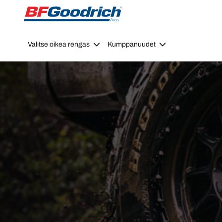
Go to page content
Go to page navigation
Valitse oikea rengas
Kumppanuudet