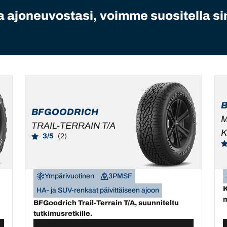
 ajoneuvostasi, voimme suositella sin
BFGOODRICH
M
TRAIL-TERRAIN T/A
K
3/5
(2)
Ympärivuotinen
3PMSF
K
HA- ja SUV-renkaat päivittäiseen ajoon
m
BFGoodrich Trail-Terrain T/A, suunniteltu
tutkimusretkille.