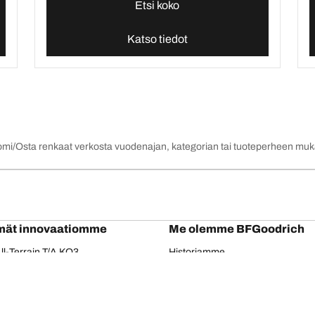
Etsi koko
Katso tiedot
omi
Osta renkaat verkosta vuodenajan, kategorian tai tuoteperheen mu
mät innovaatiomme
Me olemme BFGoodrich
l-Terrain T/A KO3
Historiamme
il-terrain T/A
Kumppanuudet
ud-Terrain T/A KM3
Dakar
adial T/A
Red Bull