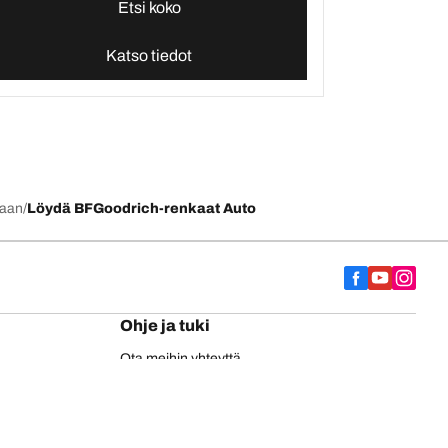
Etsi koko
Katso tiedot
kaan
Löydä BFGoodrich-renkaat Auto
Ohje ja tuki
Ota meihin yhteyttä
EU-rengasmerkintä
BFGoodrich-kuorma-autonrenkaat