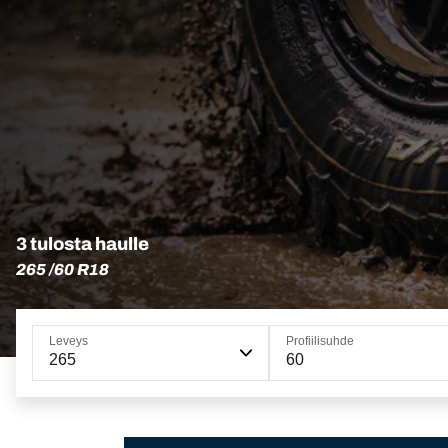
3 tulosta haulle
265 /60 R18
Leveys
Profiilisuhde
265
60