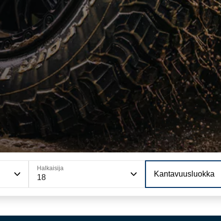
Halkaisija
Kantavuusluokka
18