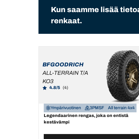
Kun saamme lisää tietoa
renkaat.
BFGOODRICH
ALL-TERRAIN T/A
KO3
4.8/5
(4)
Ympärivuotinen
3PMSF
All terrain 4x4
Legendaarinen rengas, joka on entistä
kestävämpi