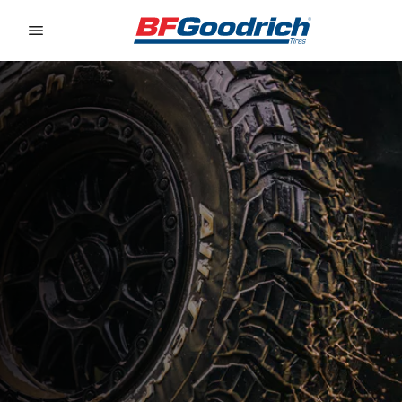
Go to page content
Go to page navigation