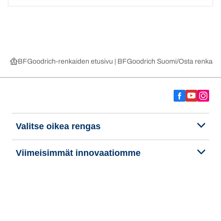
BFGoodrich-renkaiden etusivu | BFGoodrich Suomi
Osta renkaat 
Valitse oikea rengas
Viimeisimmät innovaatiomme
Me olemme BFGoodrich
Ohje ja tuki