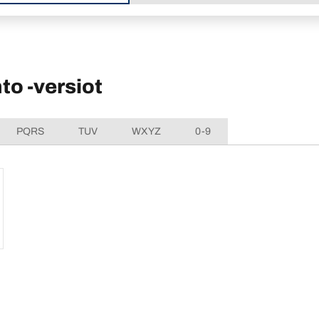
o -versiot
PQRS
TUV
WXYZ
0-9