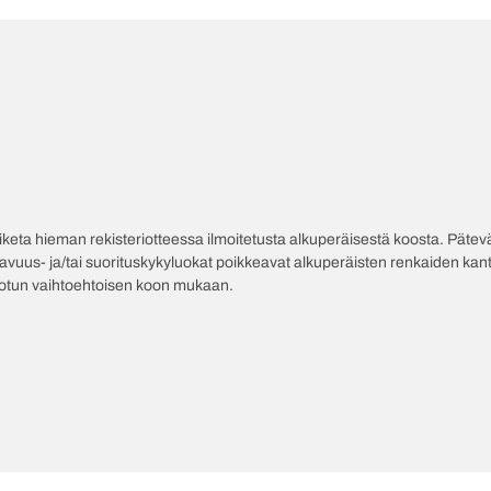
poiketa hieman rekisteriotteessa ilmoitetusta alkuperäisestä koosta. Pät
tavuus- ja/tai suorituskykyluokat poikkeavat alkuperäisten renkaiden kant
jotun vaihtoehtoisen koon mukaan.