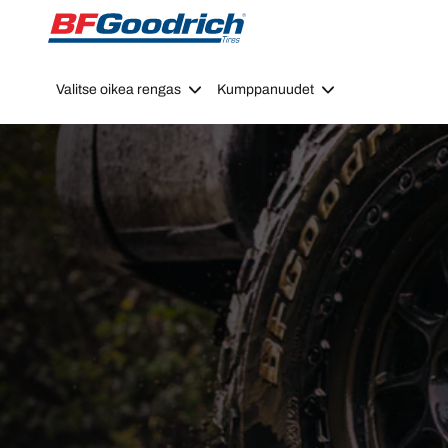
Go to page content
Go to page navigation
Valitse oikea rengas
Kumppanuudet