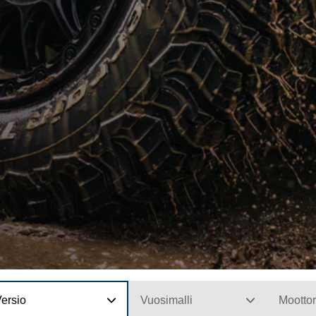
ersio
Vuosimalli
Moottor