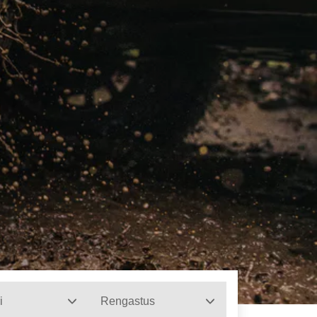
i
Rengastus