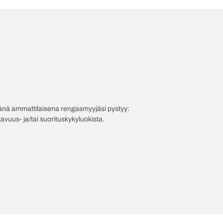
evänä ammattilaisena rengasmyyjäsi pystyy:
avuus- ja/tai suorituskykyluokista.