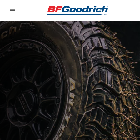
Go to page content
Go to page navigation