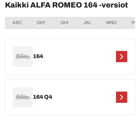
Kaikki ALFA ROMEO 164 -versiot
ABC
DEF
GHI
JKL
MNO
PQ
164
164 Q4