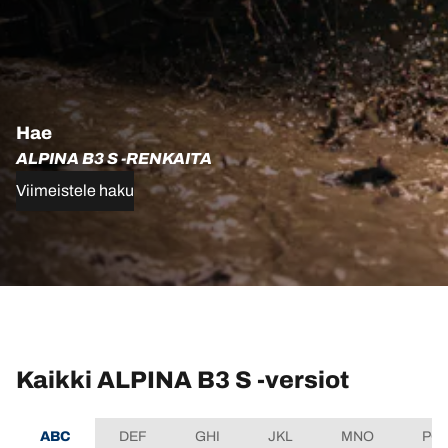
Hae
ALPINA B3 S -RENKAITA
Viimeistele haku
Kaikki ALPINA B3 S -versiot
ABC
DEF
GHI
JKL
MNO
PQ