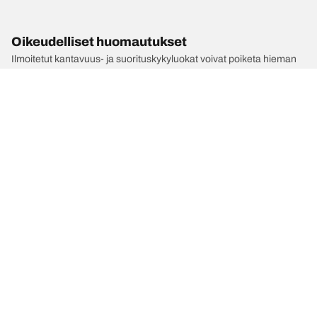
Oikeudelliset huomautukset
Ilmoitetut kantavuus- ja suorituskykyluokat voivat poiketa hieman
rekisteriotteessa ilmoitetusta alkuperäisestä koosta. Pätevänä
ammattilaisena rengasmyyjäsi pystyy:
1. Ilmoittamaan sinulle, mikäli uusien renkaiden kantavuus- ja/tai
suorituskykyluokat poikkeavat alkuperäisten renkaiden kantavuus-
ja/tai suorituskykyluokista.
2. Määrittämään, pitääkö rengaspaineita säätää tarjotun
vaihtoehtoisen koon mukaan.
/
ALPINA
B3 S