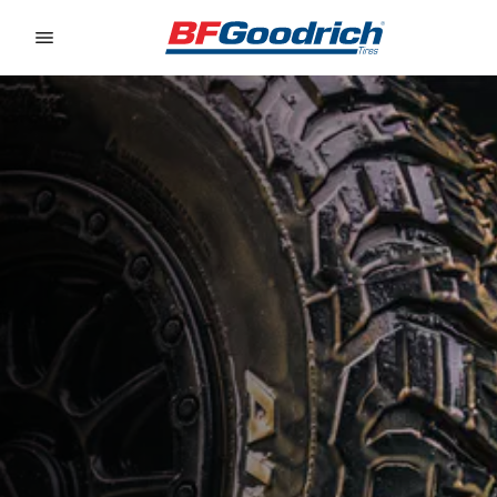
Go to page content
Go to page navigation