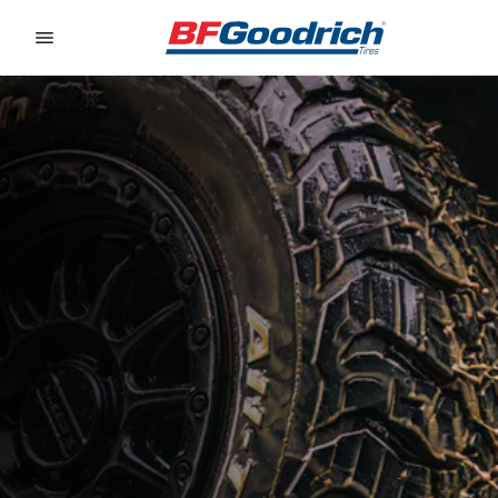
Go to page content
Go to page navigation