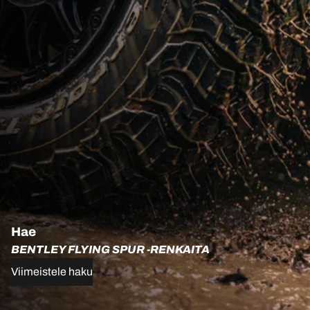
Hae
BENTLEY FLYING SPUR -RENKAITA
Viimeistele haku