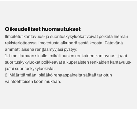
Oikeudelliset huomautukset
Ilmoitetut kantavuus- ja suorituskykyluokat voivat poiketa hieman
rekisteriotteessa ilmoitetusta alkuperäisestä koosta. Pätevänä
ammattilaisena rengasmyyjäsi pystyy:
1. Ilmoittamaan sinulle, mikäli uusien renkaiden kantavuus- ja/tai
suorituskykyluokat poikkeavat alkuperäisten renkaiden kantavuus-
ja/tai suorituskykyluokista.
2. Määrittämään, pitääkö rengaspaineita säätää tarjotun
vaihtoehtoisen koon mukaan.
/
BENTLEY
Flying Spur