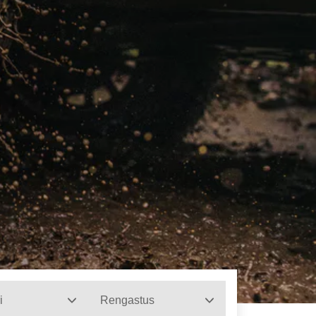
i
Rengastus