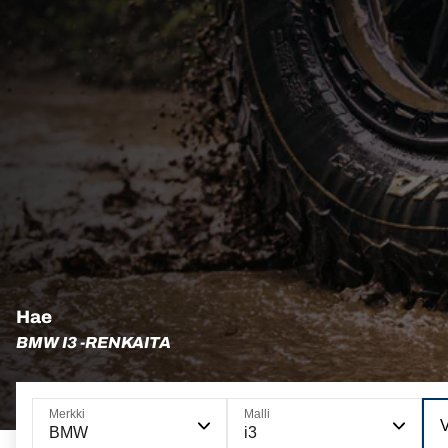
Hae
BMW I3 -RENKAITA
Merkki
Malli
V
BMW
i3