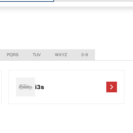
PQRS
TUV
WXYZ
0-9
i3s