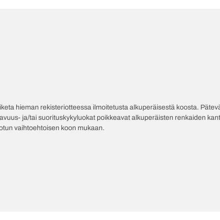
poiketa hieman rekisteriotteessa ilmoitetusta alkuperäisestä koosta. Pät
tavuus- ja/tai suorituskykyluokat poikkeavat alkuperäisten renkaiden kant
jotun vaihtoehtoisen koon mukaan.