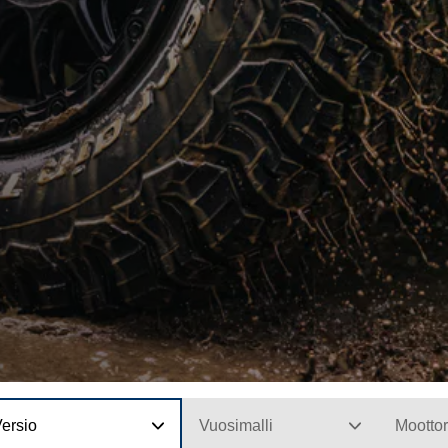
ersio
Vuosimalli
Moottor