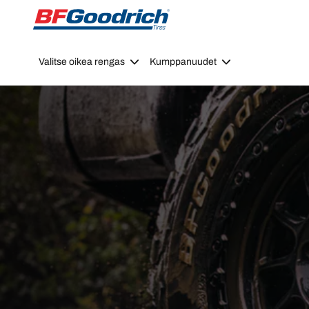
Go to page content
Go to page navigation
Valitse oikea rengas
Kumppanuudet