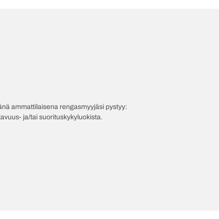
evänä ammattilaisena rengasmyyjäsi pystyy:
avuus- ja/tai suorituskykyluokista.