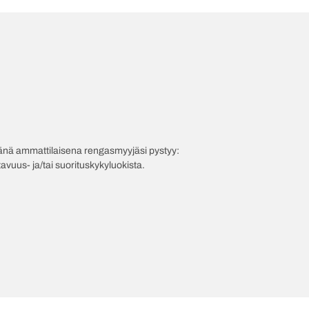
evänä ammattilaisena rengasmyyjäsi pystyy:
avuus- ja/tai suorituskykyluokista.