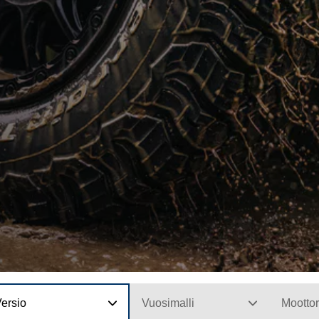
ersio
Vuosimalli
Moottor