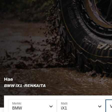
Hae
BMW IX1 -RENKAITA
Merkki
Malli
V
BMW
iX1