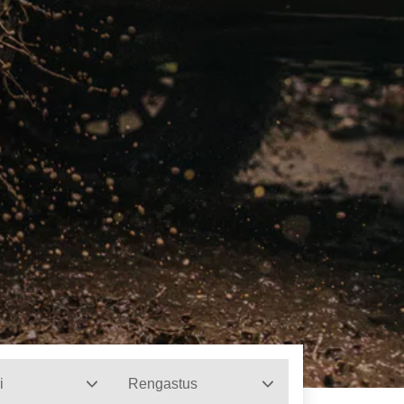
i
Rengastus