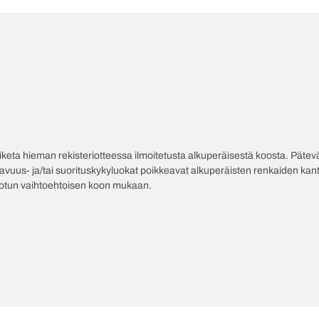
poiketa hieman rekisteriotteessa ilmoitetusta alkuperäisestä koosta. Pät
tavuus- ja/tai suorituskykyluokat poikkeavat alkuperäisten renkaiden kant
jotun vaihtoehtoisen koon mukaan.