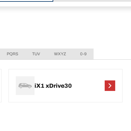
PQRS
TUV
WXYZ
0-9
iX1 xDrive30