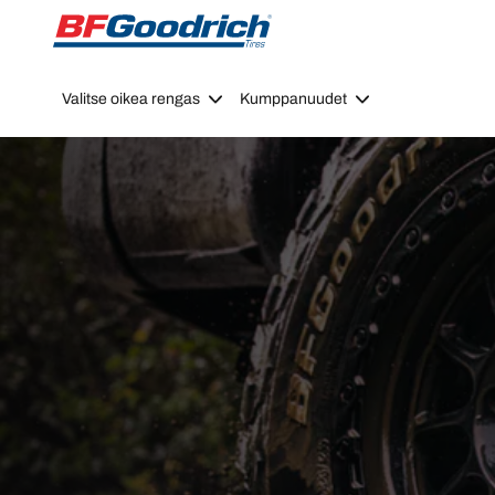
Go to page content
Go to page navigation
Valitse oikea rengas
Kumppanuudet