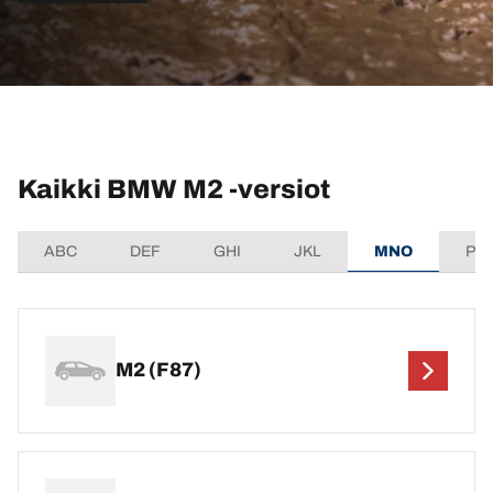
Kaikki BMW M2 -versiot
ABC
DEF
GHI
JKL
MNO
PQ
M2 (F87)