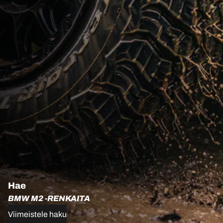
Hae
BMW M2 -RENKAITA
Viimeistele haku