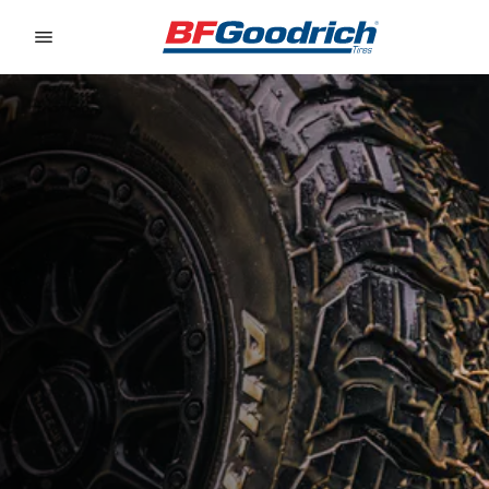
Go to page content
Go to page navigation