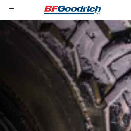
Go to page content
Go to page navigation