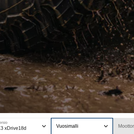
ersio
Vuosimalli
Moottor
3 xDrive18d