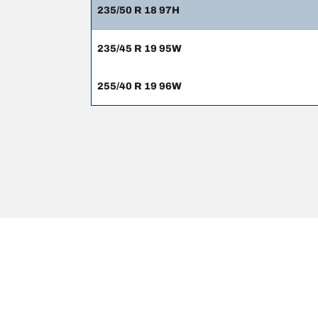
235/50 R 18 97H
235/45 R 19 95W
255/40 R 19 96W
Oikeudelliset huomautukset
Ilmoitetut kantavuus- ja suorituskykyluokat voivat 