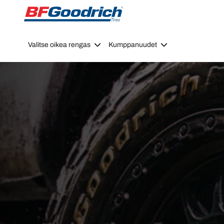
Go to page content
Go to page navigation
Valitse oikea rengas
Kumppanuudet