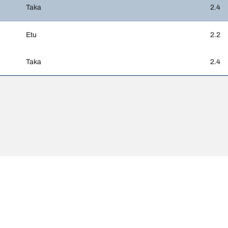
Taka
2.4
Etu
2.2
Taka
2.4
poiketa hieman rekisteriotteessa ilmoitetusta alkuperäisestä koosta. Pät
Kokoo