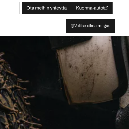
Ota meihin yhteyttä
Kuorma-autot
Valitse oikea rengas