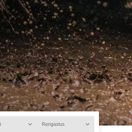
i
Rengastus