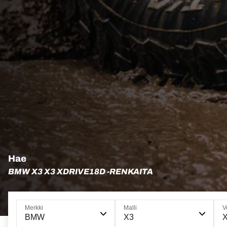
Hae
BMW X3 X3 XDRIVE18D -RENKAITA
Merkki
Malli
V
BMW
X3
X