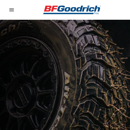
Go to page content
Go to page navigation