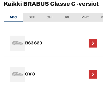
Kaikki BRABUS Classe C -versiot
ABC
DEF
GHI
JKL
MNO
PQ
B63 620
CV 8