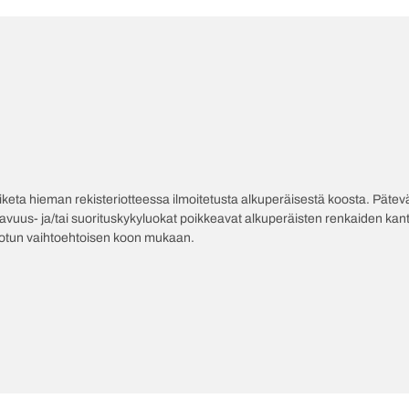
poiketa hieman rekisteriotteessa ilmoitetusta alkuperäisestä koosta. Pät
tavuus- ja/tai suorituskykyluokat poikkeavat alkuperäisten renkaiden kant
jotun vaihtoehtoisen koon mukaan.