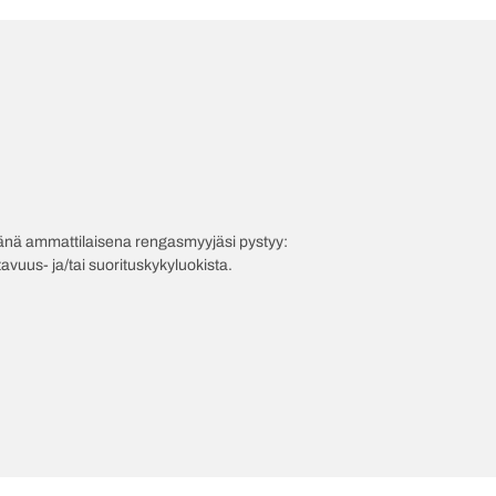
evänä ammattilaisena rengasmyyjäsi pystyy:
avuus- ja/tai suorituskykyluokista.