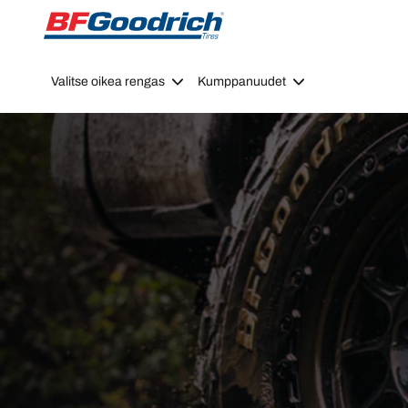
Go to page content
Go to page navigation
Valitse oikea rengas
Kumppanuudet