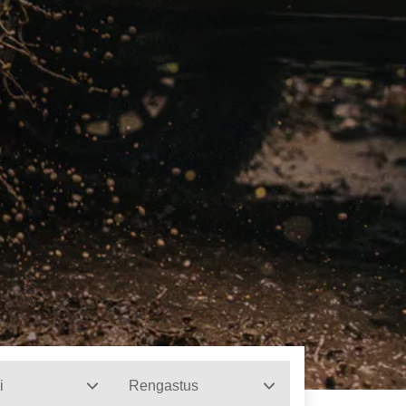
i
Rengastus