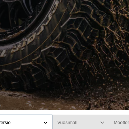
ersio
Vuosimalli
Moottor