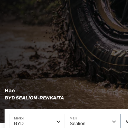
Hae
BYD SEALION -RENKAITA
Merkki
Malli
V
BYD
Sealion