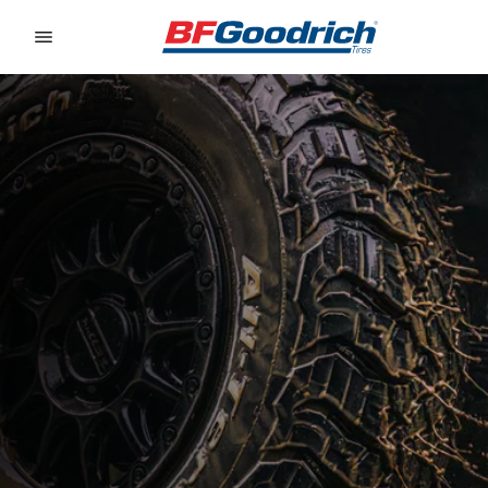
Go to page content
Go to page navigation