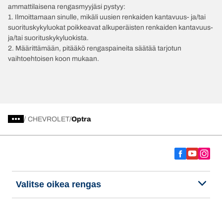
ammattilaisena rengasmyyjäsi pystyy:
1. Ilmoittamaan sinulle, mikäli uusien renkaiden kantavuus- ja/tai
suorituskykyluokat poikkeavat alkuperäisten renkaiden kantavuus-
ja/tai suorituskykyluokista.
2. Määrittämään, pitääkö rengaspaineita säätää tarjotun
vaihtoehtoisen koon mukaan.
/
CHEVROLET
Optra
Valitse oikea rengas
Viimeisimmät innovaatiomme