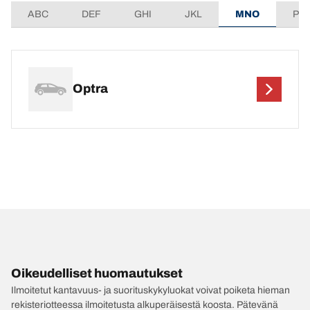
ABC
DEF
GHI
JKL
MNO
PQ
Optra
Oikeudelliset huomautukset
Ilmoitetut kantavuus- ja suorituskykyluokat voivat poiketa hieman
rekisteriotteessa ilmoitetusta alkuperäisestä koosta. Pätevänä