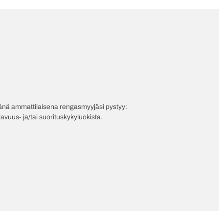
evänä ammattilaisena rengasmyyjäsi pystyy:
avuus- ja/tai suorituskykyluokista.