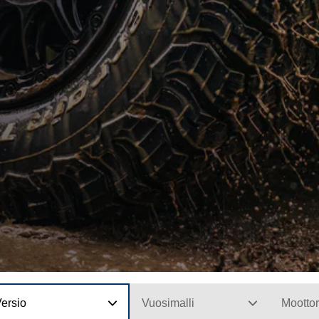
ersio
Vuosimalli
Moottor