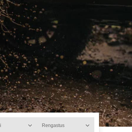
i
Rengastus