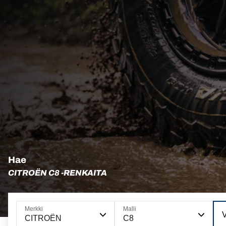
Hae
CITROËN C8 -RENKAITA
Merkki
Malli
V
CITROËN
C8