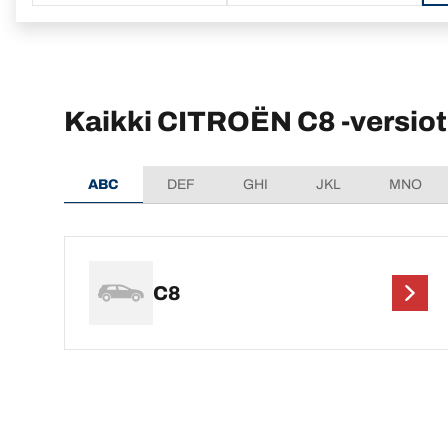
Kaikki CITROËN C8 -versiot
ABC
DEF
GHI
JKL
MNO
C8