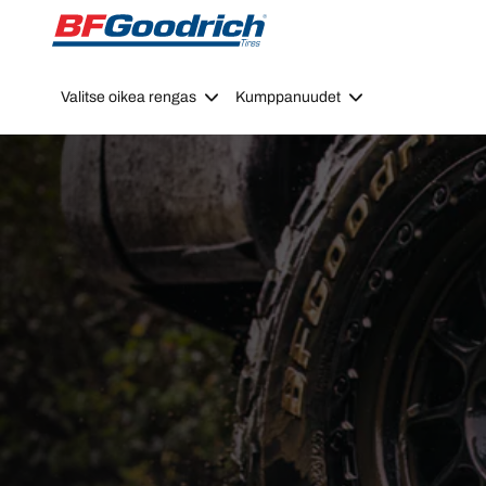
Go to page content
Go to page navigation
Valitse oikea rengas
Kumppanuudet