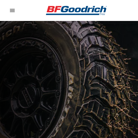
Go to page content
Go to page navigation