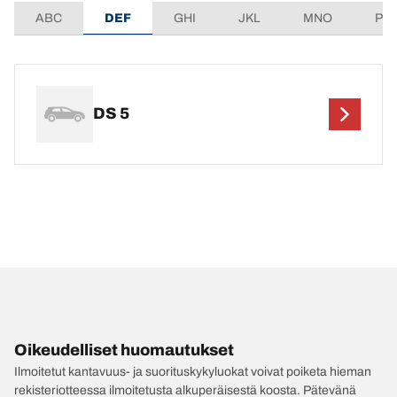
ABC
DEF
GHI
JKL
MNO
PQ
DS 5
Oikeudelliset huomautukset
Ilmoitetut kantavuus- ja suorituskykyluokat voivat poiketa hieman
rekisteriotteessa ilmoitetusta alkuperäisestä koosta. Pätevänä