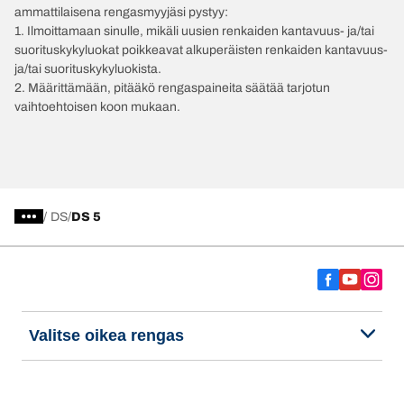
ammattilaisena rengasmyyjäsi pystyy:
1. Ilmoittamaan sinulle, mikäli uusien renkaiden kantavuus- ja/tai
suorituskykyluokat poikkeavat alkuperäisten renkaiden kantavuus-
ja/tai suorituskykyluokista.
2. Määrittämään, pitääkö rengaspaineita säätää tarjotun
vaihtoehtoisen koon mukaan.
/
DS
DS 5
Valitse oikea rengas
Viimeisimmät innovaatiomme