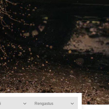
i
Rengastus