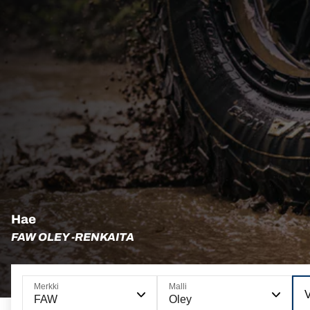
Hae
FAW OLEY -RENKAITA
Merkki
Malli
V
FAW
Oley