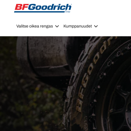
Go to page content
Go to page navigation
Valitse oikea rengas
Kumppanuudet