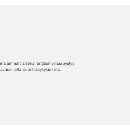
evänä ammattilaisena rengasmyyjäsi pystyy:
avuus- ja/tai suorituskykyluokista.