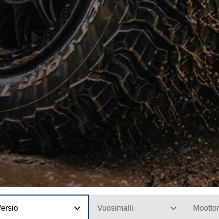
ersio
Vuosimalli
Moottor