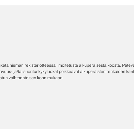
poiketa hieman rekisteriotteessa ilmoitetusta alkuperäisestä koosta. Pät
tavuus- ja/tai suorituskykyluokat poikkeavat alkuperäisten renkaiden kant
jotun vaihtoehtoisen koon mukaan.