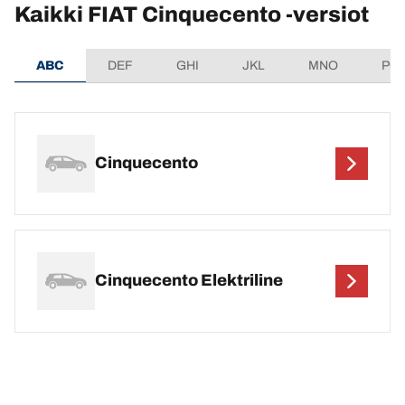
Kaikki FIAT Cinquecento -versiot
ABC
DEF
GHI
JKL
MNO
PQ
Cinquecento
Cinquecento Elektriline