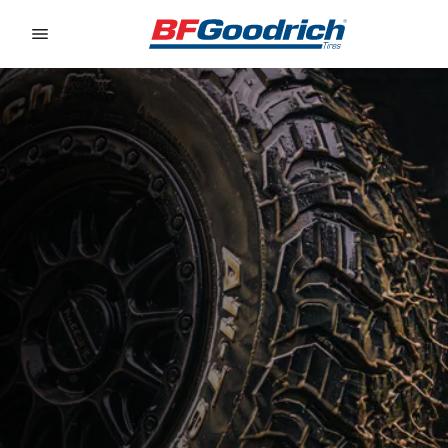
Go to page content
Go to page navigation