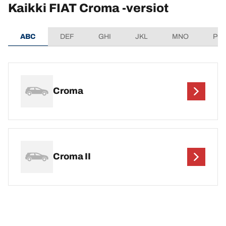
Kaikki FIAT Croma -versiot
ABC
DEF
GHI
JKL
MNO
PQ
Croma
Croma II