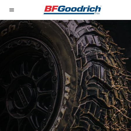
Go to page content
Go to page navigation