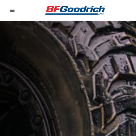
Go to page content
Go to page navigation