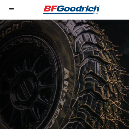
Go to page content
Go to page navigation