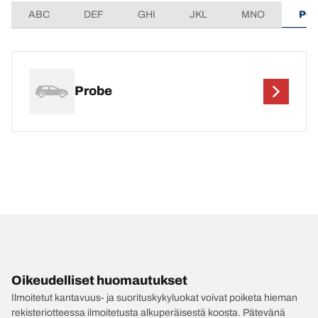
ABC
DEF
GHI
JKL
MNO
PQ
Probe
Oikeudelliset huomautukset
Ilmoitetut kantavuus- ja suorituskykyluokat voivat poiketa hieman
rekisteriotteessa ilmoitetusta alkuperäisestä koosta. Pätevänä