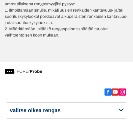
ammattilaisena rengasmyyjäsi pystyy:
1. Ilmoittamaan sinulle, mikäli uusien renkaiden kantavuus- ja/tai
suorituskykyluokat poikkeavat alkuperäisten renkaiden kantavuus-
ja/tai suorituskykyluokista.
2. Määrittämään, pitääkö rengaspaineita säätää tarjotun
vaihtoehtoisen koon mukaan.
/
FORD
Probe
Valitse oikea rengas
Viimeisimmät innovaatiomme