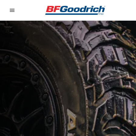
Go to page content
Go to page navigation