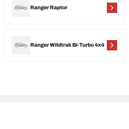
Ranger Raptor
Ranger Wildtrak Bi-Turbo 4x4
Oikeudelliset huomautukset
Ilmoitetut kantavuus- ja suorituskykyluokat voivat poiketa hieman