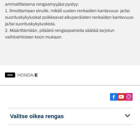
ammattilaisena rengasmyyjäsi pystyy:
1. Ilmoittamaan sinulle, mikäli uusien renkaiden kantavuus- ja/tai
suorituskykyluokat poikkeavat alkuperäisten renkaiden kantavuus-
ja/tai suorituskykyluokista.
2. Määrittämään, pitääkö rengaspaineita säätää tarjotun
vaihtoehtoisen koon mukaan.
/
HONDA
E
Valitse oikea rengas
Viimeisimmät innovaatiomme