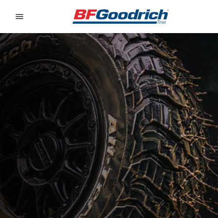
Go to page content
Go to page navigation