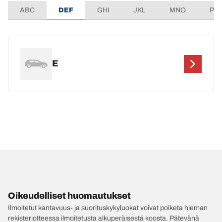
ABC
DEF
GHI
JKL
MNO
PQ
E
Oikeudelliset huomautukset
Ilmoitetut kantavuus- ja suorituskykyluokat voivat poiketa hieman
rekisteriotteessa ilmoitetusta alkuperäisestä koosta. Pätevänä