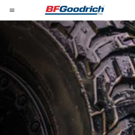
Go to page content
Go to page navigation