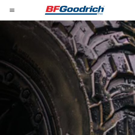
Go to page content
Go to page navigation