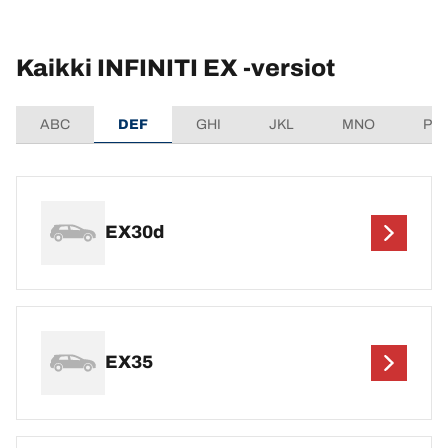
Kaikki INFINITI EX -versiot
ABC
DEF
GHI
JKL
MNO
PQ
EX30d
EX35