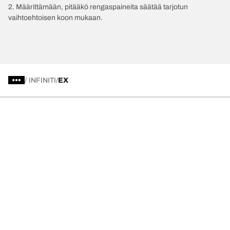
2. Määrittämään, pitääkö rengaspaineita säätää tarjotun
vaihtoehtoisen koon mukaan.
/
INFINITI
EX
Valitse oikea rengas
Viimeisimmät innovaatiomme
Me olemme BFGoodrich