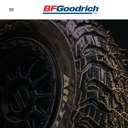
Go to page content
Go to page navigation