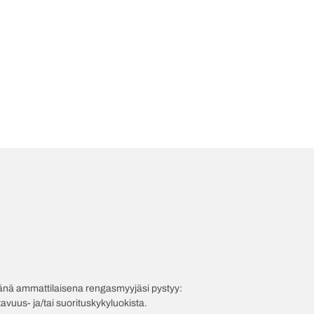
evänä ammattilaisena rengasmyyjäsi pystyy:
avuus- ja/tai suorituskykyluokista.