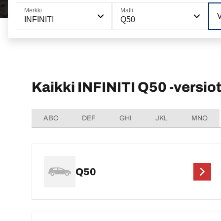
Merkki
Malli
V
INFINITI
Q50
Kaikki INFINITI Q50 -versio
ABC
DEF
GHI
JKL
MNO
Q50