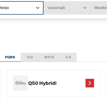
ersio
Vuosimalli
Moottor
t
PQRS
TUV
WXYZ
0-9
Q50 Hybridi