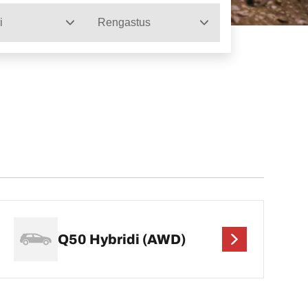
i
Rengastus
Q50 Hybridi (AWD)