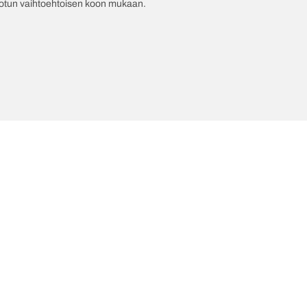
jotun vaihtoehtoisen koon mukaan.
mät innovaatiomme
Me olemme BFGoodrich
l-Terrain T/A KO3
Historiamme
Kokoo
il-terrain T/A
Kumppanuudet
ud-Terrain T/A KM3
Dakar
adial T/A
Red Bull