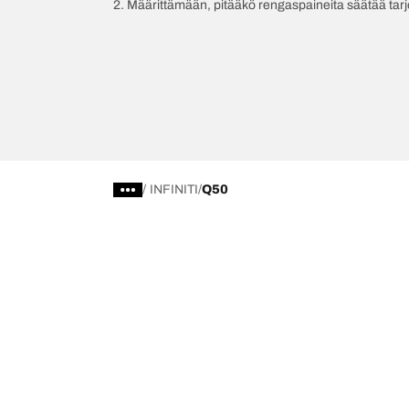
2. Määrittämään, pitääkö rengaspaineita säätää tar
/
INFINITI
Q50
Valitse oikea rengas
Viimeisim
Löydä oikea rengas
BFGoodrich Al
4x4/maastorenkaat
BFGoodrich Tra
Renkaat tieajoon
BFGoodrich M
Selaa ajoneuvovalmistajan mukaan
BFGoodrich R