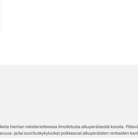
poiketa hieman rekisteriotteessa ilmoitetusta alkuperäisestä koosta. Pät
tavuus- ja/tai suorituskykyluokat poikkeavat alkuperäisten renkaiden kant