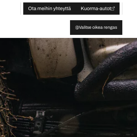
Ota meihin yhteyttä
Kuorma-autot
Valitse oikea rengas