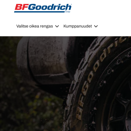
Go to page content
Go to page navigation
Valitse oikea rengas
Kumppanuudet