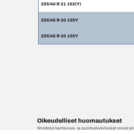
255/40 R 21 102(Y)
255/45 R 20 105Y
255/45 R 20 105Y
Oikeudelliset huomautukset
Ilmoitetut kantavuus- ja suorituskykyluokat voivat 