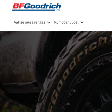
Go to page content
Go to page navigation
Valitse oikea rengas
Kumppanuudet