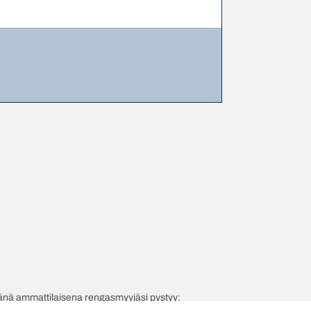
evänä ammattilaisena rengasmyyjäsi pystyy: