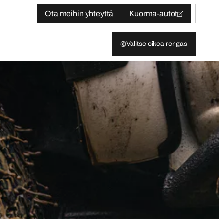
Ota meihin yhteyttä
Kuorma-autot
Valitse oikea rengas