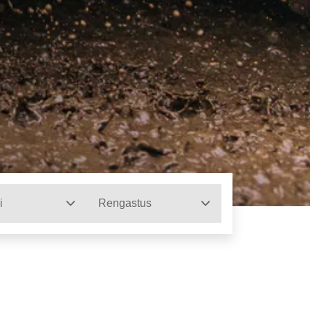
i
Rengastus