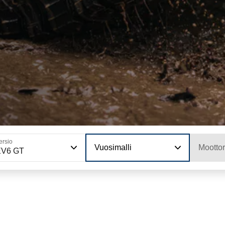
ersio
Vuosimalli
Moottor
EV6 GT