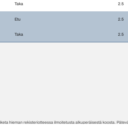
Taka
2.5
Etu
2.5
Taka
2.5
poiketa hieman rekisteriotteessa ilmoitetusta alkuperäisestä koosta. Pät