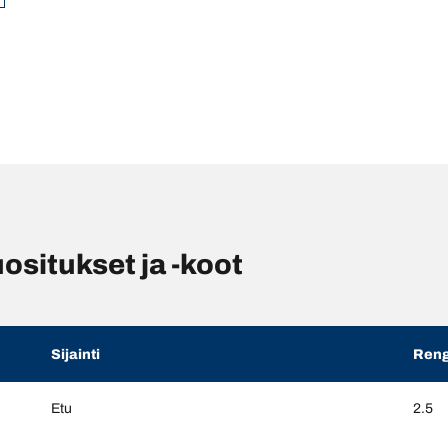
situkset ja -koot
Sijainti
Reng
Etu
2.5