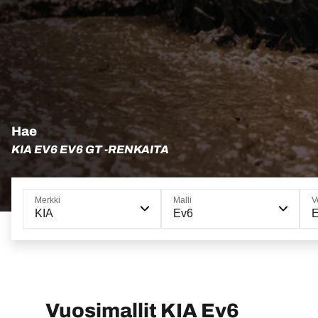
Hae
KIA EV6 EV6 GT -RENKAITA
Merkki
Malli
V
KIA
Ev6
Vuosimallit KIA Ev6