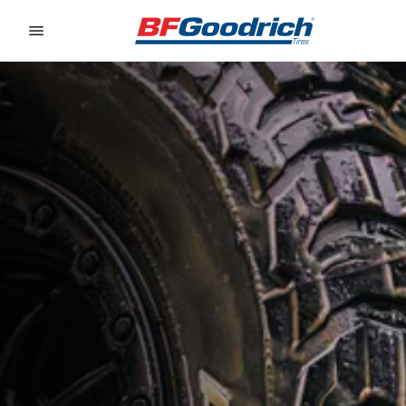
Go to page content
Go to page navigation