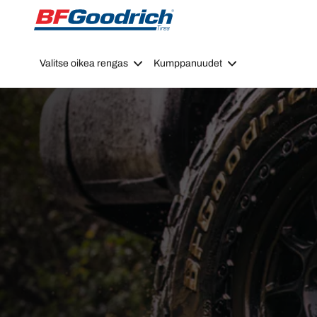
Go to page content
Go to page navigation
Valitse oikea rengas
Kumppanuudet