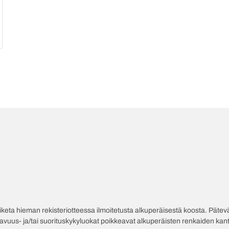
poiketa hieman rekisteriotteessa ilmoitetusta alkuperäisestä koosta. Pät
tavuus- ja/tai suorituskykyluokat poikkeavat alkuperäisten renkaiden kant