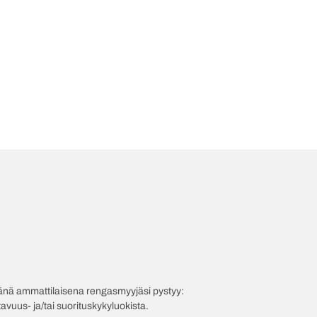
evänä ammattilaisena rengasmyyjäsi pystyy:
avuus- ja/tai suorituskykyluokista.