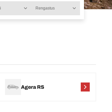
i
Rengastus
Agera RS