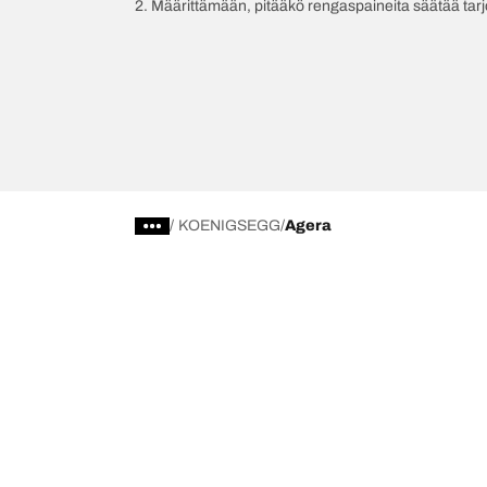
2. Määrittämään, pitääkö rengaspaineita säätää tar
/
KOENIGSEGG
Agera
Valitse oikea rengas
Viimeisim
Löydä oikea rengas
BFGoodrich Al
4x4/maastorenkaat
BFGoodrich Tra
Renkaat tieajoon
BFGoodrich M
Selaa ajoneuvovalmistajan mukaan
BFGoodrich R