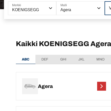
Merkki
Malli
V
KOENIGSEGG
Agera
Kaikki KOENIGSEGG Agera 
ABC
DEF
GHI
JKL
MNO
Agera