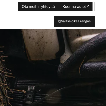
Ota meihin yhteyttä
Kuorma-autot
Valitse oikea rengas