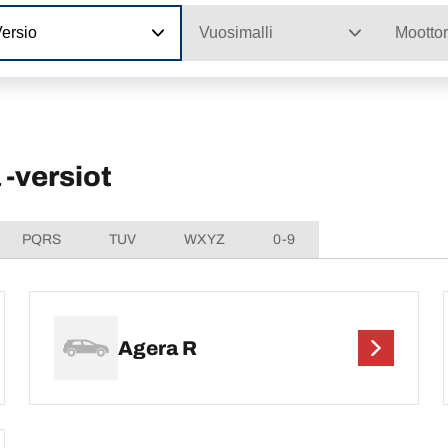
ersio
Vuosimalli
Moottor
-versiot
PQRS
TUV
WXYZ
0-9
Agera R