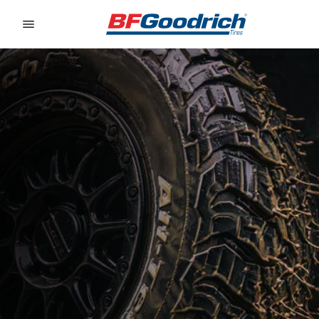
Go to page content
Go to page navigation