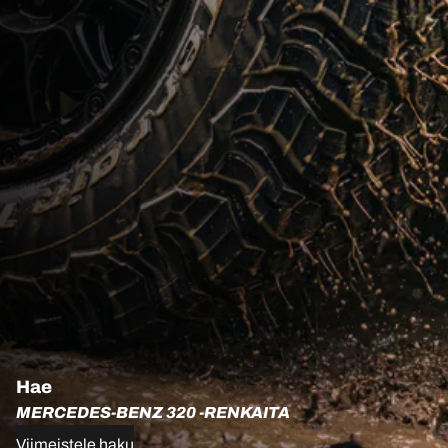
Hae
MERCEDES-BENZ 320 -RENKAITA
Viimeistele haku