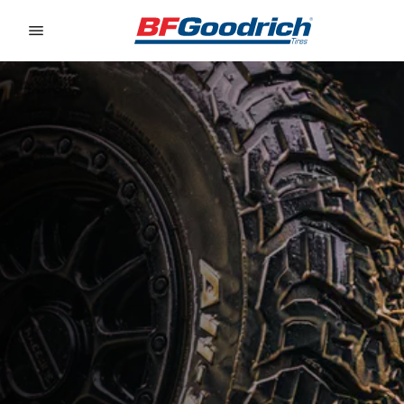
Go to page content
Go to page navigation