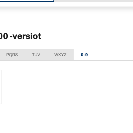
 -versiot
PQRS
TUV
WXYZ
0-9