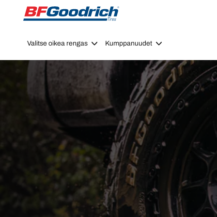
Go to page content
Go to page navigation
Valitse oikea rengas
Kumppanuudet