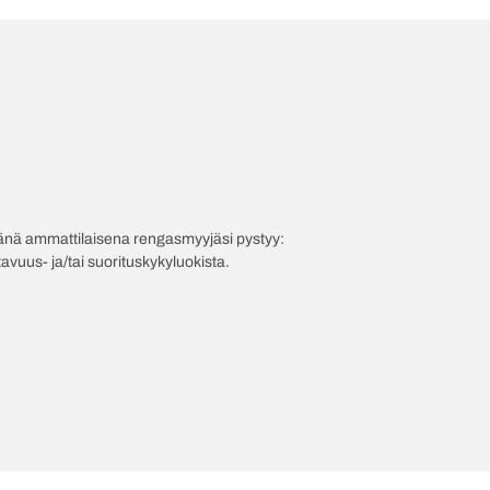
evänä ammattilaisena rengasmyyjäsi pystyy:
avuus- ja/tai suorituskykyluokista.