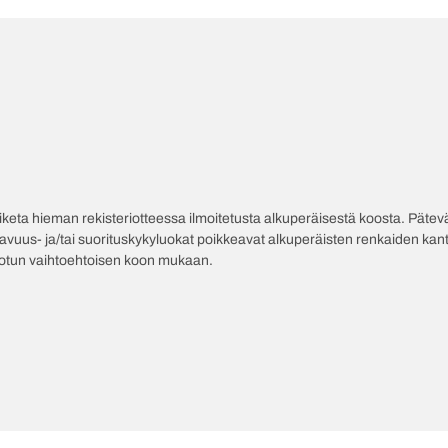
poiketa hieman rekisteriotteessa ilmoitetusta alkuperäisestä koosta. Pät
tavuus- ja/tai suorituskykyluokat poikkeavat alkuperäisten renkaiden kant
jotun vaihtoehtoisen koon mukaan.