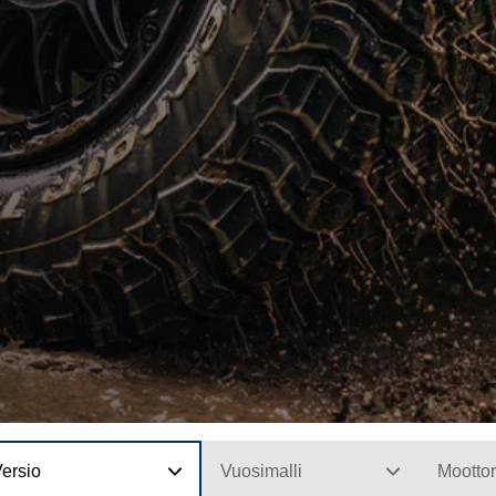
ersio
Vuosimalli
Moottor