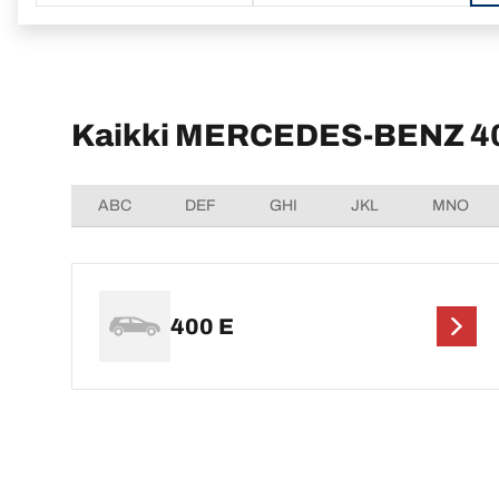
Kaikki MERCEDES-BENZ 400
ABC
DEF
GHI
JKL
MNO
400 E