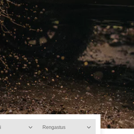
i
Rengastus