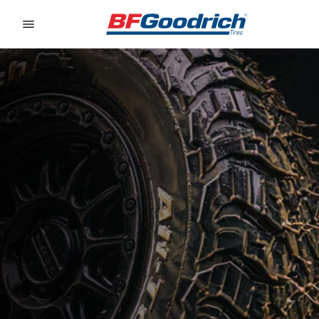
Go to page content
Go to page navigation