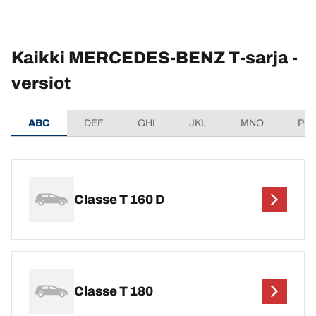
Kaikki MERCEDES-BENZ T-sarja -
versiot
ABC
DEF
GHI
JKL
MNO
PQ
Classe T 160 D
Classe T 180