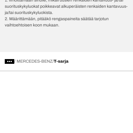
1. Ilmoittamaan sinulle, mikäli uusien renkaiden kantavuus- ja/tai
suorituskykyluokat poikkeavat alkuperäisten renkaiden kantavuus-
ja/tai suorituskykyluokista.
2. Määrittämään, pitääkö rengaspaineita säätää tarjotun
vaihtoehtoisen koon mukaan.
/
MERCEDES-BENZ
T-sarja
Valitse oikea rengas
Viimeisimmät innovaatiomme
Me olemme BFGoodrich