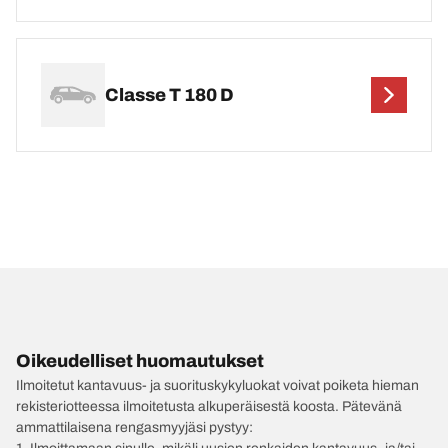
Classe T 180 D
Oikeudelliset huomautukset
Ilmoitetut kantavuus- ja suorituskykyluokat voivat poiketa hieman
rekisteriotteessa ilmoitetusta alkuperäisestä koosta. Pätevänä
ammattilaisena rengasmyyjäsi pystyy: