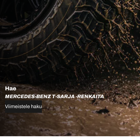
Hae
MERCEDES-BENZ T-SARJA -RENKAITA
Viimeistele haku