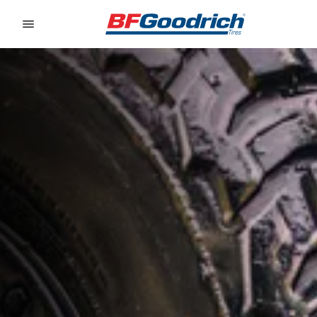
Go to page content
Go to page navigation