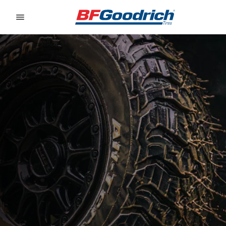
Go to page content
Go to page navigation