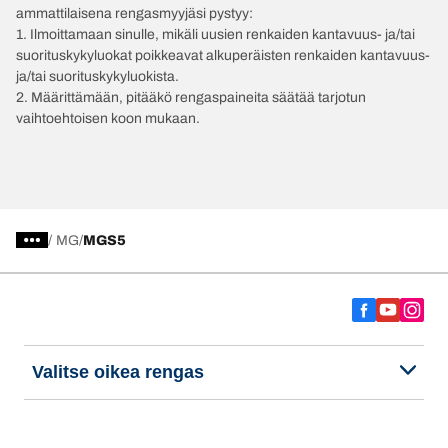
ammattilaisena rengasmyyjäsi pystyy:
1. Ilmoittamaan sinulle, mikäli uusien renkaiden kantavuus- ja/tai
suorituskykyluokat poikkeavat alkuperäisten renkaiden kantavuus-
ja/tai suorituskykyluokista.
2. Määrittämään, pitääkö rengaspaineita säätää tarjotun
vaihtoehtoisen koon mukaan.
/
MG
MGS5
Valitse oikea rengas
Viimeisimmät innovaatiomme