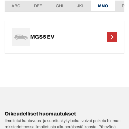
ABC
DEF
GHI
JKL
MNO
PQ
MGS5 EV
Oikeudelliset huomautukset
Ilmoitetut kantavuus- ja suorituskykyluokat voivat poiketa hieman
rekisteriotteessa ilmoitetusta alkuperäisestä koosta. Pätevänä