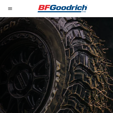
Go to page content
Go to page navigation