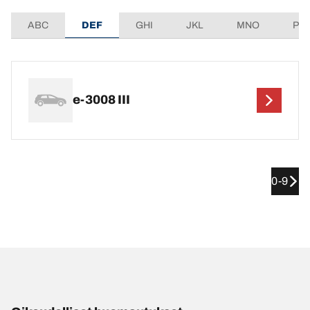
ABC
DEF
GHI
JKL
MNO
PQ
e-3008 III
0-9