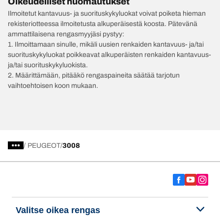
Oikeudelliset huomautukset
Ilmoitetut kantavuus- ja suorituskykyluokat voivat poiketa hieman
rekisteriotteessa ilmoitetusta alkuperäisestä koosta. Pätevänä
ammattilaisena rengasmyyjäsi pystyy:
1. Ilmoittamaan sinulle, mikäli uusien renkaiden kantavuus- ja/tai
suorituskykyluokat poikkeavat alkuperäisten renkaiden kantavuus-
ja/tai suorituskykyluokista.
2. Määrittämään, pitääkö rengaspaineita säätää tarjotun
vaihtoehtoisen koon mukaan.
/
PEUGEOT
3008
Valitse oikea rengas