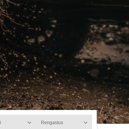
i
Rengastus