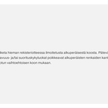
poiketa hieman rekisteriotteessa ilmoitetusta alkuperäisestä koosta. Pät
tavuus- ja/tai suorituskykyluokat poikkeavat alkuperäisten renkaiden kant
jotun vaihtoehtoisen koon mukaan.