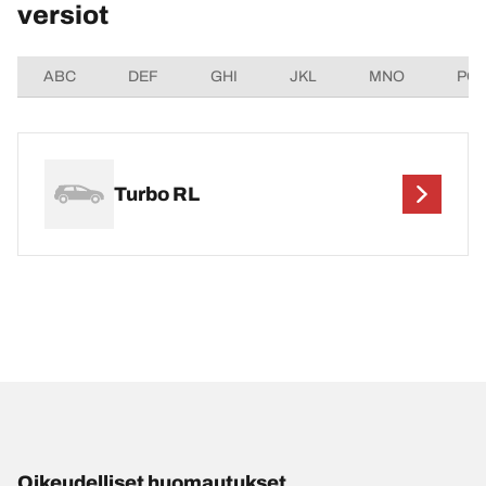
versiot
ABC
DEF
GHI
JKL
MNO
PQ
Turbo RL
Oikeudelliset huomautukset