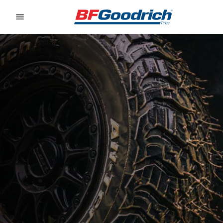
Go to page content
Go to page navigation