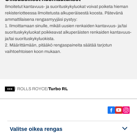
Ilmoitetut kantavuus- ja suorituskykyluokat voivat poiketa hieman
rekisteriotteessa ilmoitetusta alkuperäisestä koosta. Pätevänä
ammattilaisena rengasmyyjäsi pystyy:
1. Ilmoittamaan sinulle, mikäli uusien renkaiden kantavuus- ja/tai
suorituskykyluokat poikkeavat alkuperäisten renkaiden kantavuus-
ja/tai suorituskykyluokista.
2. Määrittämään, pitääkö rengaspaineita säätää tarjotun
vaihtoehtoisen koon mukaan.
/
ROLLS ROYCE
Turbo RL
Valitse oikea rengas