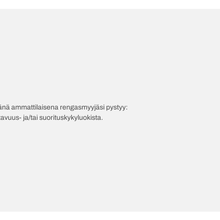
evänä ammattilaisena rengasmyyjäsi pystyy:
avuus- ja/tai suorituskykyluokista.