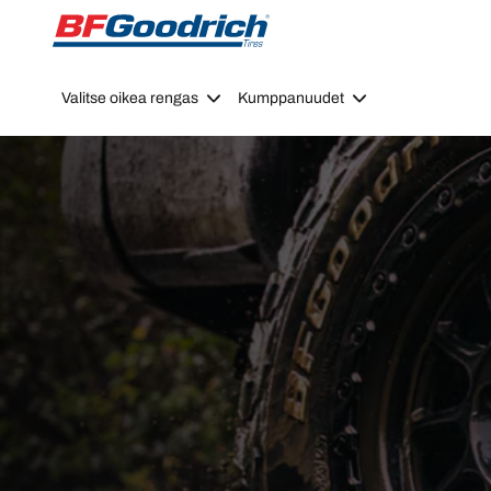
Go to page content
Go to page navigation
Valitse oikea rengas
Kumppanuudet