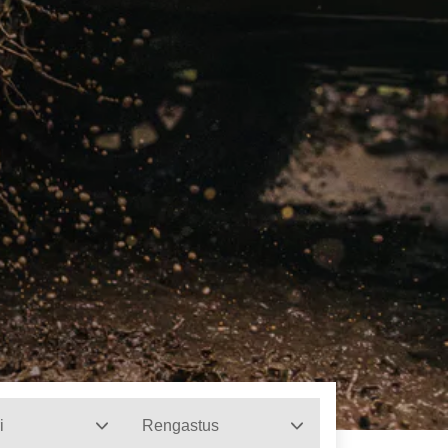
i
Rengastus