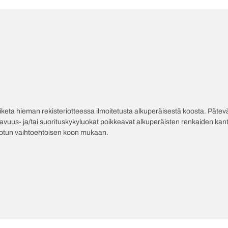
poiketa hieman rekisteriotteessa ilmoitetusta alkuperäisestä koosta. Pät
tavuus- ja/tai suorituskykyluokat poikkeavat alkuperäisten renkaiden kant
jotun vaihtoehtoisen koon mukaan.