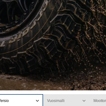
ersio
Vuosimalli
Moottor