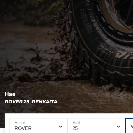
Hae
ROVER 25 -RENKAITA
Merkki
Malli
V
ROVER
25