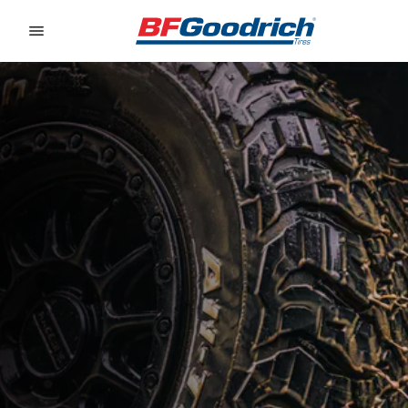
Go to page content
Go to page navigation