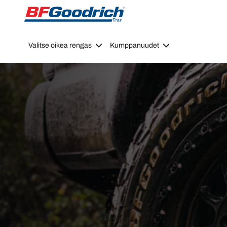
Go to page content
Go to page navigation
Valitse oikea rengas
Kumppanuudet