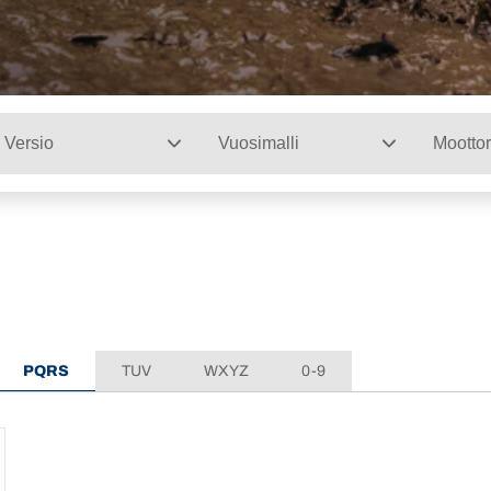
Versio
Vuosimalli
Moottor
PQRS
TUV
WXYZ
0-9