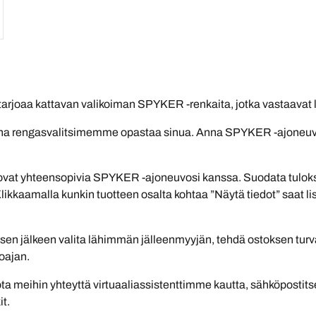
rjoaa kattavan valikoiman SPYKER -renkaita, jotka vastaavat li
anna rengasvalitsimemme opastaa sinua. Anna SPYKER -ajoneuvosi
ovat yhteensopivia SPYKER -ajoneuvosi kanssa. Suodata tulokset
 Klikkaamalla kunkin tuotteen osalta kohtaa ”Näytä tiedot” saat li
 sen jälkeen valita lähimmän jälleenmyyjän, tehdä ostoksen turva
oajan.
ota meihin yhteyttä virtuaaliassistenttimme kautta, sähköpostit
it.