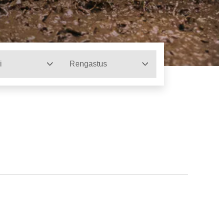
i
Rengastus