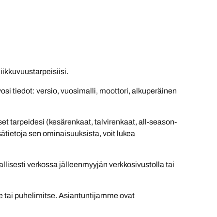
ikkuvuustarpeisiisi.
 tiedot: versio, vuosimalli, moottori, alkuperäinen
 tarpeidesi (kesärenkaat, talvirenkaat, all-season-
sätietoja sen ominaisuuksista, voit lukea
llisesti verkossa jälleenmyyjän verkkosivustolla tai
se tai puhelimitse. Asiantuntijamme ovat