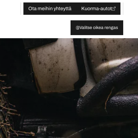
Ota meihin yhteyttä
Kuorma-autot
Valitse oikea rengas