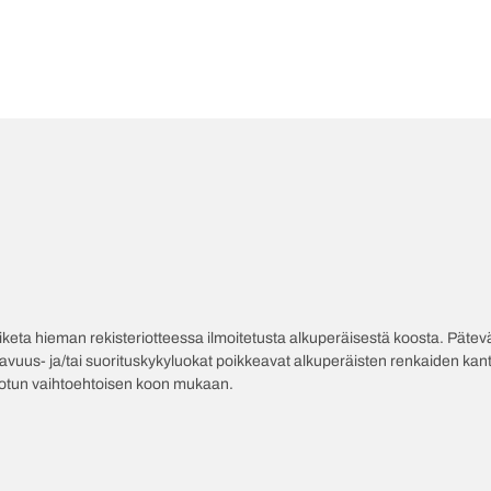
poiketa hieman rekisteriotteessa ilmoitetusta alkuperäisestä koosta. Pät
tavuus- ja/tai suorituskykyluokat poikkeavat alkuperäisten renkaiden kant
jotun vaihtoehtoisen koon mukaan.