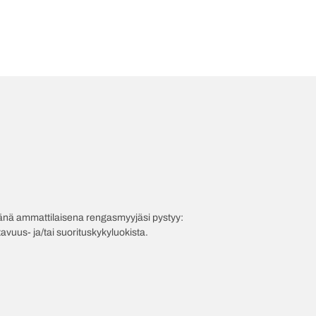
evänä ammattilaisena rengasmyyjäsi pystyy:
avuus- ja/tai suorituskykyluokista.