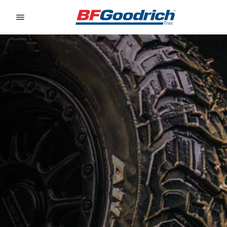
Go to page content
Go to page navigation