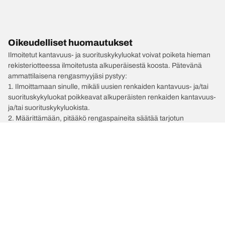
Oikeudelliset huomautukset
Ilmoitetut kantavuus- ja suorituskykyluokat voivat poiketa hieman
rekisteriotteessa ilmoitetusta alkuperäisestä koosta. Pätevänä
ammattilaisena rengasmyyjäsi pystyy:
1. Ilmoittamaan sinulle, mikäli uusien renkaiden kantavuus- ja/tai
suorituskykyluokat poikkeavat alkuperäisten renkaiden kantavuus-
ja/tai suorituskykyluokista.
2. Määrittämään, pitääkö rengaspaineita säätää tarjotun
vaihtoehtoisen koon mukaan.
/
Tribeca
B9 Tribeca